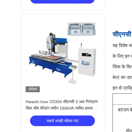
सीएनसी 
यह विशेष र
के लिए इन द
सिंक के किन
बेल्ट का उप
इन दो प्रक
वीडियो
Hwashi Inox SS304 सीएनसी 3 अक्ष नियंत्रण
सिंक सीम वेल्डिंग मशीन 160kVA नामित क्षमता और
ब्राउन 
सीई/सीसीसी/आईएसओ प्रमाणन के साथ
सबसे अच्छी कीमत पाएं
नील