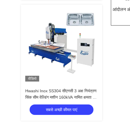
आंदोलन और
वीडियो
Hwashi Inox SS304 सीएनसी 3 अक्ष नियंत्रण
सिंक सीम वेल्डिंग मशीन 160kVA नामित क्षमता और
सीई/सीसीसी/आईएसओ प्रमाणन के साथ
सबसे अच्छी कीमत पाएं