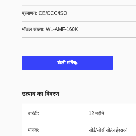
प्रमाणन:
CE/CCC/ISO
मॉडल संख्या:
WL-AMF-160K
बोली मांगें
उत्पाद का विवरण
वारंटी:
12 महीने
मानक:
सीई/सीसीसी/आईएसओ