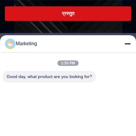
प्रस्तुत
Marketing
marketing@hwashi.com
E-mail
1:55 PM
Good day, what product are you looking for?
0086-755-84567286
फोन
Guangdong Hwashi Technology inc.