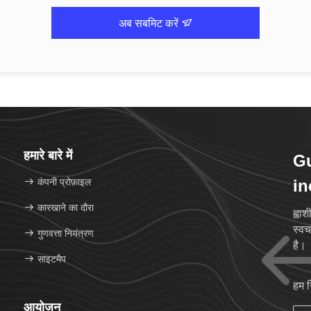
अब सबमिट करें
हमारे बारे में
G
कंपनी प्रोफ़ाइल
in
कारखाने का दौरा
ह्वा
स्वच
गुणवत्ता नियंत्रण
है।
साइटमैप
हम 
आयोजन