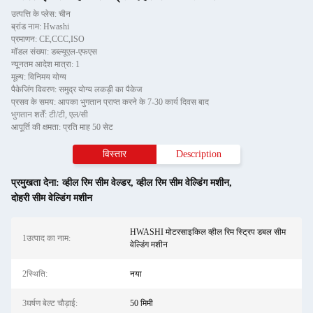
उत्पत्ति के प्लेस: चीन
ब्रांड नाम: Hwashi
प्रमाणन: CE,CCC,ISO
मॉडल संख्या: डब्ल्यूएल-एफएस
न्यूनतम आदेश मात्रा: 1
मूल्य: विनिमय योग्य
पैकेजिंग विवरण: समुद्र योग्य लकड़ी का पैकेज
प्रसव के समय: आपका भुगतान प्राप्त करने के 7-30 कार्य दिवस बाद
भुगतान शर्तें: टी/टी, एल/सी
आपूर्ति की क्षमता: प्रति माह 50 सेट
विस्तार
Description
प्रमुखता देना:
व्हील रिम सीम वेल्डर
,
व्हील रिम सीम वेल्डिंग मशीन
,
दोहरी सीम वेल्डिंग मशीन
HWASHI मोटरसाइकिल व्हील रिम स्ट्रिप डबल सीम
1उत्पाद का नाम:
वेल्डिंग मशीन
2स्थिति:
नया
3घर्षण बेल्ट चौड़ाई:
50 मिमी