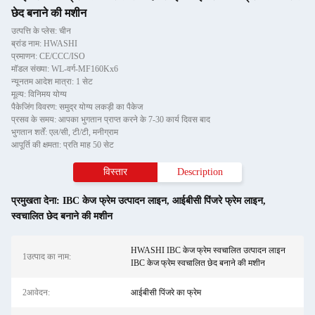
छेद बनाने की मशीन
उत्पत्ति के प्लेस: चीन
ब्रांड नाम: HWASHI
प्रमाणन: CE/CCC/ISO
मॉडल संख्या: WL-वर्ग-MF160Kx6
न्यूनतम आदेश मात्रा: 1 सेट
मूल्य: विनिमय योग्य
पैकेजिंग विवरण: समुद्र योग्य लकड़ी का पैकेज
प्रसव के समय: आपका भुगतान प्राप्त करने के 7-30 कार्य दिवस बाद
भुगतान शर्तें: एल/सी, टी/टी, मनीग्राम
आपूर्ति की क्षमता: प्रति माह 50 सेट
विस्तार
Description
प्रमुखता देना:
IBC केज फ्रेम उत्पादन लाइन
,
आईबीसी पिंजरे फ्रेम लाइन
,
स्वचालित छेद बनाने की मशीन
HWASHI IBC केज फ्रेम स्वचालित उत्पादन लाइन
1उत्पाद का नाम:
IBC केज फ्रेम स्वचालित छेद बनाने की मशीन
2आवेदन:
आईबीसी पिंजरे का फ्रेम