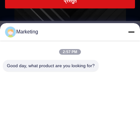
प्रस्तुत
Marketing
marketing@hwashi.com
E-mail
2:57 PM
Good day, what product are you looking for?
0086-755-84567286
फोन
Guangdong Hwashi Technology inc.