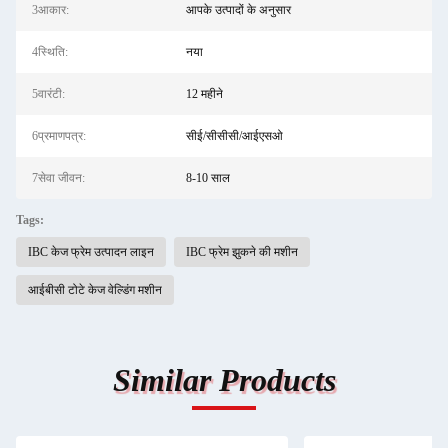
3आकार:
आपके उत्पादों के अनुसार
4स्थिति:
नया
5वारंटी:
12 महीने
6प्रमाणपत्र:
सीई/सीसीसी/आईएसओ
7सेवा जीवन:
8-10 साल
Tags:
IBC केज फ्रेम उत्पादन लाइन
IBC फ्रेम झुकने की मशीन
आईबीसी टोटे केज वेल्डिंग मशीन
Similar Products